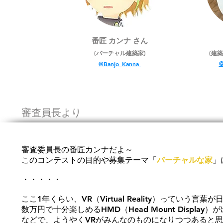
番匠 カンナ さん
(バーチャル建築家)
(建
@Banjo_Kanna
​審査員長より
審査委員長の番匠カンナだよ～
このコンテストの目的や募集テーマ「
バーチャルな家
」
・・・・・
ここ1年くらい、VR（Virtual Reality）っていう
数万円で十分楽しめるHMD（Head Mount Display
などで、ようやくVRがみんなのものになりつつあると