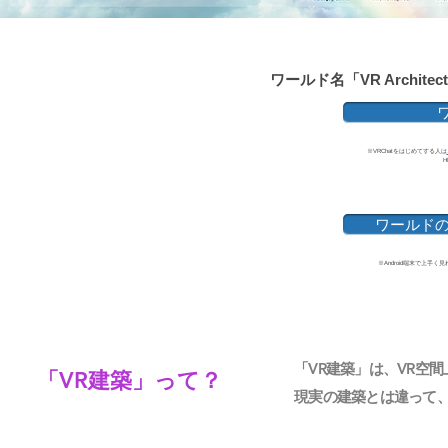
ワールド名「VR Architect
​※VRChatをはじめてする人は
ワールドの
​※Android端末で上
「VR建築」は、VR空
「VR建築」って？
現実の建築とは違って